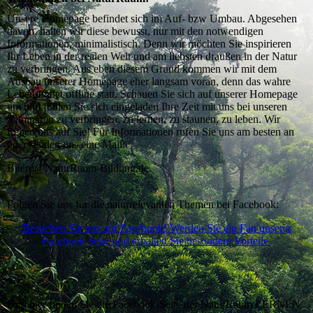
Unsere Homepage befindet sich im Auf- bzw Umbau. Abgesehen
davon, halten wir diese bewusst, nur mit den notwendigen
Informationen, minimalistisch. Denn wir möchten Sie inspirieren
Ihr Leben in der realen Welt und am liebsten draußen in der Natur
zu verbringen. Aus eben diesem Grund kommen wir mit dem
Ausbau unserer Homepage eher langsam voran, denn das wahre
Leben findet offline statt. Schauen Sie sich auf unserer Homepage
um und fühlen Sie sich eingeladen Ihre Zeit mit uns bei unseren
Seminaren zu verbringen, zu lernen, zu staunen, zu leben. Wir
freuen uns auf Sie! Für Informationen rufen Sie uns am besten an
oder senden uns eine Mail:
Buero@NaturRaum-Bildung.de
Folgen Sie uns für die naturrelevanten Themen bei Facebook:
Besuchen Sie uns auf Facebook! Werden Sie ein Fan unserer
Facebook Seite und erhalten Sie besondere Vorteile.
Und hier finden Sie die Facebook-Seite der NaturRaum LERNEN